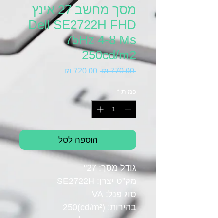
מסך מחשב 27 אינץ
Dell SE2722H FHD
75Hz 4-8 Ms
250cd/m2
מחיר
מחיר
 ‏770.00 ‏₪ 
רגיל
מבצע
כמות
*
הוספה לסל
גודל מסך: 27"
מק"ט יצרן: SE2722H
סוג פנל: VA
בהירות: (cd/m²)250